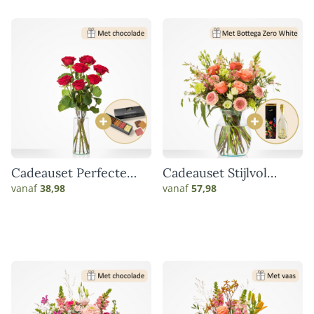
Cadeauset Perfecte
Cadeauset Stijlvol
match
genieten
vanaf
38,98
vanaf
57,98