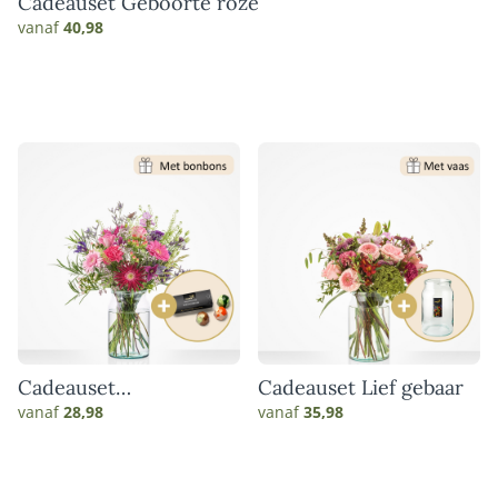
Cadeauset Geboorte roze
vanaf
40,98
Cadeauset
Cadeauset Lief gebaar
Hartverwarmend
vanaf
28,98
vanaf
35,98